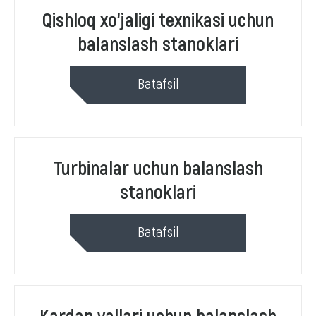
Qishloq xo‘jaligi texnikasi uchun
balanslash stanoklari
Batafsil
Turbinalar uchun balanslash
stanoklari
Batafsil
Kardan vallari uchun balanslash