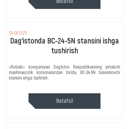
Batafsil
09.06.2025
Dag‘istonda BС-24-5N stansini ishga
tushirish
«Robals» kompaniyasi Dag‘iston Respublikasining yetakchi
mashinasozlik korxonalaridan birida, BС-24-5N balanslovchi
stansini ishga tushirish...
Batafsil