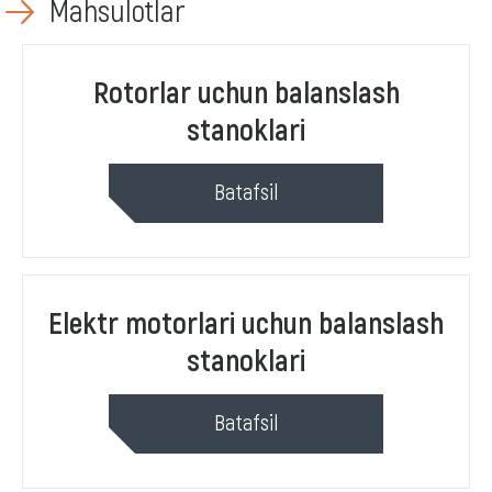
Mahsulotlar
21 yil
rotorlarni dinamik balanslash stanoklarini ishlab
Rotorlar uchun balanslash
chiqaramiz
stanoklari
Batafsil
Elektr motorlari uchun balanslash
stanoklari
Batafsil