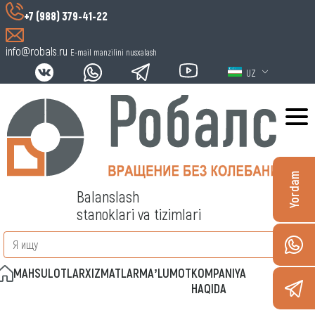
+7 (988) 379-41-22
info@robals.ru
E-mail manzilini nusxalash
UZ
Yordam
Balanslash
stanoklari va tizimlari
MAHSULOTLAR
XIZMATLAR
MAʼLUMOT
KOMPANIYA
ALOQA
HAQIDA