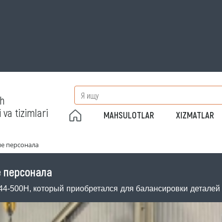
sh
 va tizimlari
MAHSULOTLAR
XIZMATLAR
ие персонала
е персонала
-44-500Н, который приобретался для балансировки детале