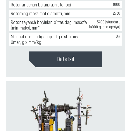
валов
Rotorlar uchun balanslash stanogi
1000
Rotorning maksimal diametri, mm
2750
Rotor tayanch bo‘yinlari o‘rtasidagi masofa
5400 (standart,
14000 gacha opsiya)
(min-maks), mm*
Minimal erishiladigan qoldiq disbalans
0,4
Umar, g x mm/kg
Batafsil