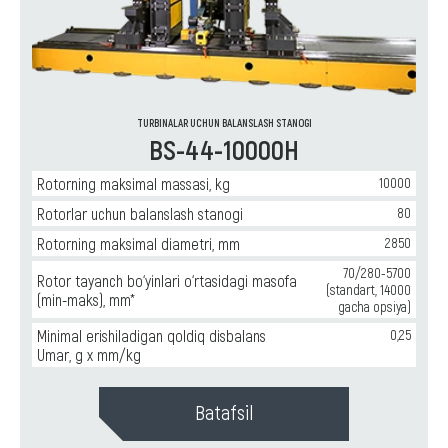
TURBINALAR UCHUN BALANSLASH STANOGI
BS-44-10000H
Rotorning maksimal massasi, kg
10000
Rotorlar uchun balanslash stanogi
80
Rotorning maksimal diametri, mm
2850
70/280-5700
Rotor tayanch bo‘yinlari o‘rtasidagi masofa
(standart, 14000
(min-maks), mm*
gacha opsiya)
Minimal erishiladigan qoldiq disbalans
0,25
Umar, g x mm/kg
Batafsil