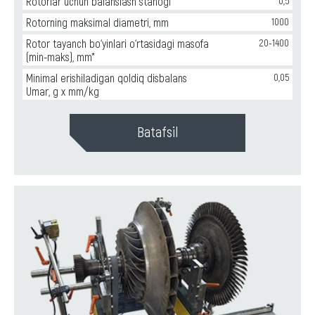
Rotorlar uchun balanslash stanogi
0,5
Rotorning maksimal diametri, mm
1000
Rotor tayanch bo‘yinlari o‘rtasidagi masofa
20-1400
(min-maks), mm*
Minimal erishiladigan qoldiq disbalans
0,05
Umar, g x mm/kg
Batafsil