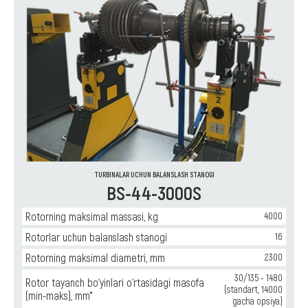
TURBINALAR UCHUN BALANSLASH STANOGI
BS-44-3000S
Rotorning maksimal massasi, kg
4000
Rotorlar uchun balanslash stanogi
16
Rotorning maksimal diametri, mm
2300
30/135 - 1480
Rotor tayanch bo‘yinlari o‘rtasidagi masofa
(standart, 14000
(min-maks), mm*
gacha opsiya)