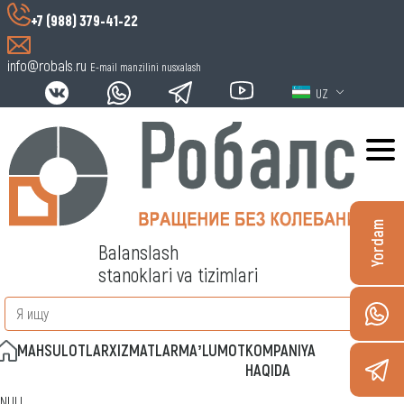
+7 (988) 379-41-22
info@robals.ru
E-mail manzilini nusxalash
UZ
Yordam
Balanslash
stanoklari va tizimlari
MAHSULOTLAR
XIZMATLAR
MAʼLUMOT
KOMPANIYA
ALOQA
HAQIDA
NULL