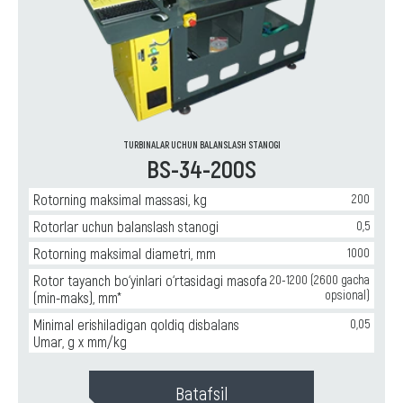
TURBINALAR UCHUN BALANSLASH STANOGI
BS-34-200S
Rotorning maksimal massasi, kg
200
Rotorlar uchun balanslash stanogi
0,5
Rotorning maksimal diametri, mm
1000
Rotor tayanch bo‘yinlari o‘rtasidagi masofa
20-1200 (2600 gacha
opsional)
(min-maks), mm*
Minimal erishiladigan qoldiq disbalans
0,05
Umar, g x mm/kg
Batafsil