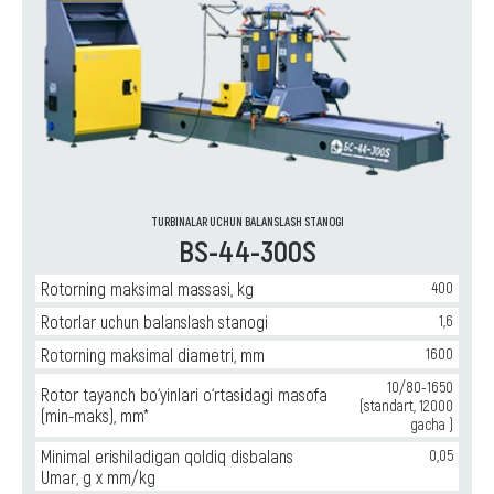
TURBINALAR UCHUN BALANSLASH STANOGI
BS-44-300S
Rotorning maksimal massasi, kg
400
Rotorlar uchun balanslash stanogi
1,6
Rotorning maksimal diametri, mm
1600
10/80-1650
Rotor tayanch bo‘yinlari o‘rtasidagi masofa
(standart, 12000
(min-maks), mm*
gacha )
Minimal erishiladigan qoldiq disbalans
0,05
Umar, g x mm/kg