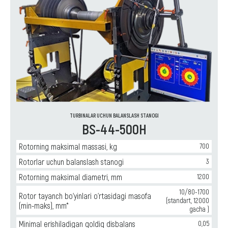
TURBINALAR UCHUN BALANSLASH STANOGI
BS-44-500H
Rotorning maksimal massasi, kg
700
Rotorlar uchun balanslash stanogi
3
Rotorning maksimal diametri, mm
1200
10/80-1700
Rotor tayanch bo‘yinlari o‘rtasidagi masofa
(standart, 12000
(min-maks), mm*
gacha )
Minimal erishiladigan qoldiq disbalans
0,05