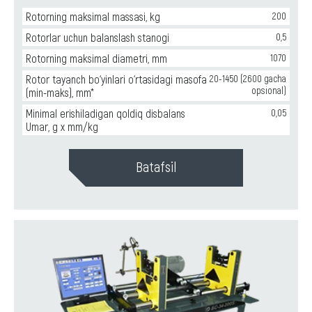
Rotorning maksimal massasi, kg
200
Rotorlar uchun balanslash stanogi
0,5
Rotorning maksimal diametri, mm
1070
Rotor tayanch bo‘yinlari o‘rtasidagi masofa
20-1450 (2600 gacha
opsional)
(min-maks), mm*
Minimal erishiladigan qoldiq disbalans
0,05
Umar, g x mm/kg
Batafsil