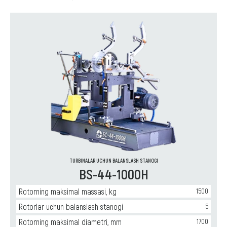
Turbokompressor
rotorlarini
balanslash
Turbokompressorni
balanslash
Qismlar
uchun:
Turbinalar
uchun
balanslash
stanogi
Avtomobil
turbinalari
uchun
balanslash
stanogi
Gaz
turbinalari
uchun
TURBINALAR UCHUN BALANSLASH STANOGI
balanslash
BS-44-1000H
stanogi
Turbina
kartriji
Rotorning maksimal massasi, kg
1500
uchun
balanslash
Rotorlar uchun balanslash stanogi
5
stanogi
Burb
Rotorning maksimal diametri, mm
1700