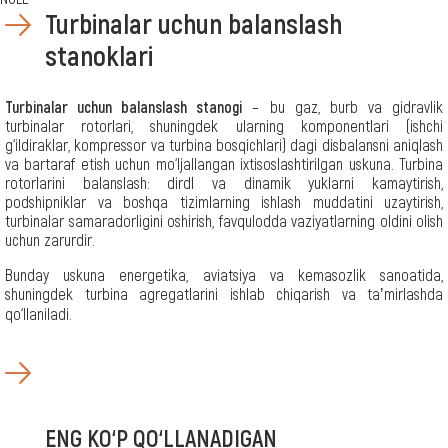
Turbinalar uchun balanslash
stanoklari
Turbinalar uchun balanslash stanogi
– bu gaz, burb va gidravlik
Задачалар
turbinalar rotorlari, shuningdek ularning komponentlari (ishchi
uchun:
g‘ildiraklar, kompressor va turbina bosqichlari) dagi disbalansni aniqlash
Turbina
va bartaraf etish uchun mo‘ljallangan ixtisoslashtirilgan uskuna. Turbina
kartrijini
rotorlarini balanslash: dirdl va dinamik yuklarni kamaytirish,
balanslash
podshipniklar va boshqa tizimlarning ishlash muddatini uzaytirish,
Turbina
qanotchasini
turbinalar samaradorligini oshirish, favqulodda vaziyatlarning oldini olish
balanslash
uchun zarurdir.
Turbina
rotorni
Bunday uskuna energetika, aviatsiya va kemasozlik sanoatida,
balanslash
shuningdek turbina agregatlarini ishlab chiqarish va taʼmirlashda
GTD
qo‘llaniladi.
turbina
rotorni
balanslash
Markaziy
isitish
elektr
stansiyasi
turbina
ENG KO‘P QO‘LLANADIGAN
rotorni
balanslash