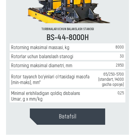
TURBINALAR UCHUN BALANSLASH STANOGI
BS-44-8000H
Rotorning maksimal massasi, kg
8000
Rotorlar uchun balanslash stanogi
30
Rotorning maksimal diametri, mm
2850
65/250-5700
Rotor tayanch bo‘yinlari o‘rtasidagi masofa
(standart, 14000
(min-maks), mm*
gacha opsiya)
Minimal erishiladigan qoldiq disbalans
0,25
Umar, g x mm/kg
Batafsil