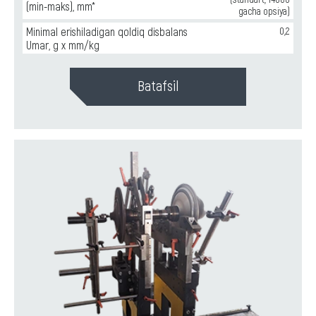
(min-maks), mm*
gacha opsiya)
Minimal erishiladigan qoldiq disbalans
0,2
Umar, g x mm/kg
Batafsil