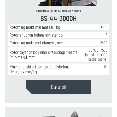
TURBINALAR UCHUN BALANSLASH STANOGI
BS-44-3000H
Rotorning maksimal massasi, kg
4000
Rotorlar uchun balanslash stanogi
16
Rotorning maksimal diametri, mm
2400
30/135 - 1500
Rotor tayanch bo‘yinlari o‘rtasidagi masofa
(standart, 14000
(min-maks), mm*
gacha opsiya)
Minimal erishiladigan qoldiq disbalans
0,1
Umar, g x mm/kg
Batafsil