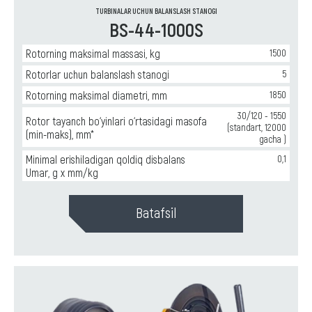
TURBINALAR UCHUN BALANSLASH STANOGI
BS-44-1000S
Rotorning maksimal massasi, kg
1500
Rotorlar uchun balanslash stanogi
5
Rotorning maksimal diametri, mm
1850
30/120 - 1550
Rotor tayanch bo‘yinlari o‘rtasidagi masofa
(standart, 12000
(min-maks), mm*
gacha )
Minimal erishiladigan qoldiq disbalans
0,1
Umar, g x mm/kg
Batafsil