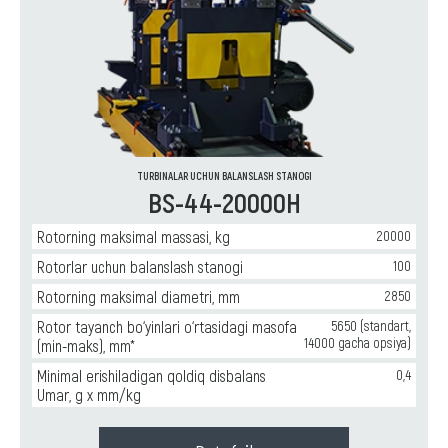
электродвигателей
,
и
Горизонтальные
производства
балансировочные
турбин
станки
(роторов
для
турбокомпрессоров)
,
ремонта
Горизонтальные
и
балансировочные
производства
станки
насосного
для
оборудования
,
ремонта
TURBINALAR UCHUN BALANSLASH STANOGI
BS-44-20000H
Горизонтальные
и
балансировочные
производства
станки
карданных
Rotorning maksimal massasi, kg
20000
для
валов
Rotorlar uchun balanslash stanogi
100
ремонта
и
Rotorning maksimal diametri, mm
2850
производства
Rotor tayanch bo‘yinlari o‘rtasidagi masofa
5650 (standart,
крыльчаток
14000 gacha opsiya)
(min-maks), mm*
вентиляторов
,
Горизонтальные
Minimal erishiladigan qoldiq disbalans
0,4
балансировочные
Umar, g x mm/kg
станки
для
ремонта