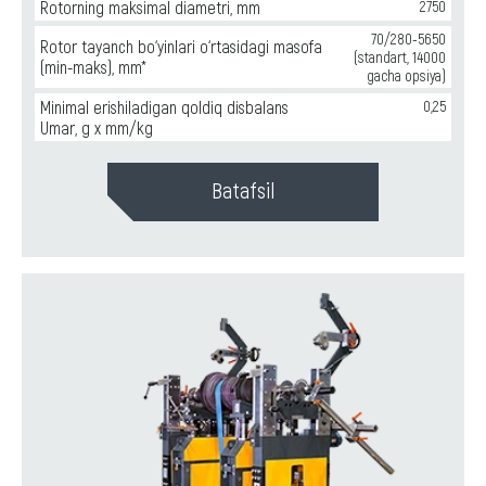
Rotorning maksimal diametri, mm
2750
70/280-5650
Rotor tayanch bo‘yinlari o‘rtasidagi masofa
(standart, 14000
(min-maks), mm*
gacha opsiya)
Minimal erishiladigan qoldiq disbalans
0,25
Umar, g x mm/kg
Batafsil