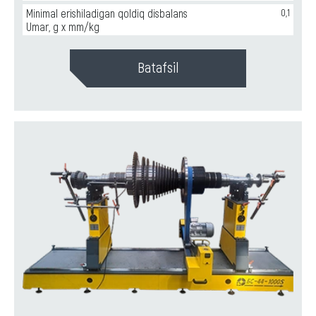
Minimal erishiladigan qoldiq disbalans
0,1
Umar, g x mm/kg
Batafsil