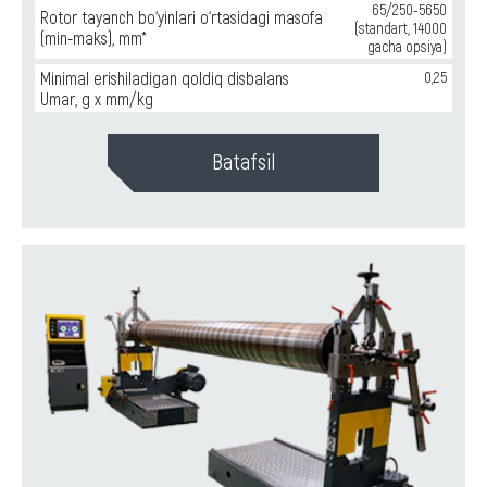
65/250-5650
Rotor tayanch bo‘yinlari o‘rtasidagi masofa
(standart, 14000
(min-maks), mm*
gacha opsiya)
Minimal erishiladigan qoldiq disbalans
0,25
Umar, g x mm/kg
Batafsil