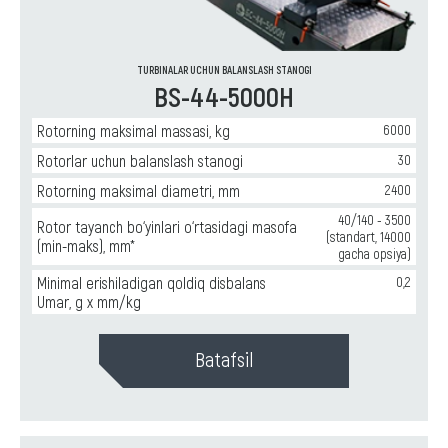
TURBINALAR UCHUN BALANSLASH STANOGI
BS-44-5000H
Rotorning maksimal massasi, kg
6000
Rotorlar uchun balanslash stanogi
30
Rotorning maksimal diametri, mm
2400
40/140 - 3500
Rotor tayanch bo‘yinlari o‘rtasidagi masofa
(standart, 14000
(min-maks), mm*
gacha opsiya)
Minimal erishiladigan qoldiq disbalans
0,2
Umar, g x mm/kg
Batafsil