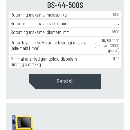
BS-44-500S
Rotorning maksimal massasi, kg
600
Rotorlar uchun balanslash stanogi
5
Rotorning maksimal diametri, mm
1600
10/80-1650
Rotor tayanch bo‘yinlari o‘rtasidagi masofa
(standart, 12000
(min-maks), mm*
gacha )
Minimal erishiladigan qoldiq disbalans
0,05
Umar, g x mm/kg
Batafsil