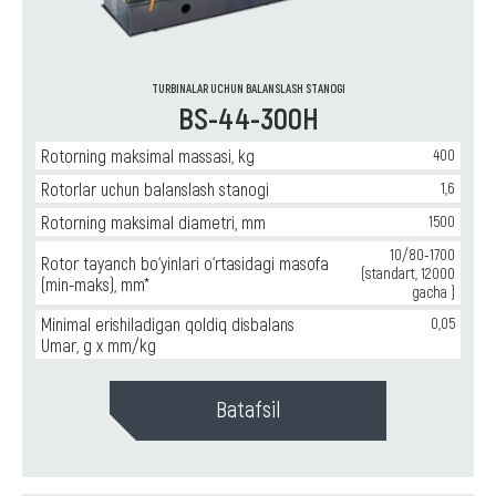
производства
stanogi
якорей
Burb
электродвигателей
,
turbinasi
uchun
Горизонтальные
balanslash
балансировочные
TURBINALAR UCHUN BALANSLASH STANOGI
stanogi
BS-44-300H
станки
Teplovoz
для
turbinalari
uchun
ремонта
Rotorning maksimal massasi, kg
400
balanslash
и
stanogi
Rotorlar uchun balanslash stanogi
1,6
производства
насосного
Rotorning maksimal diametri, mm
1500
оборудования
,
10/80-1700
Горизонтальные
Rotor tayanch bo‘yinlari o‘rtasidagi masofa
(standart, 12000
балансировочные
(min-maks), mm*
gacha )
станки
для
Minimal erishiladigan qoldiq disbalans
0,05
ремонта
Umar, g x mm/kg
и
производства
Batafsil
крыльчаток
вентиляторов
,
Горизонтальные
балансировочные
станки