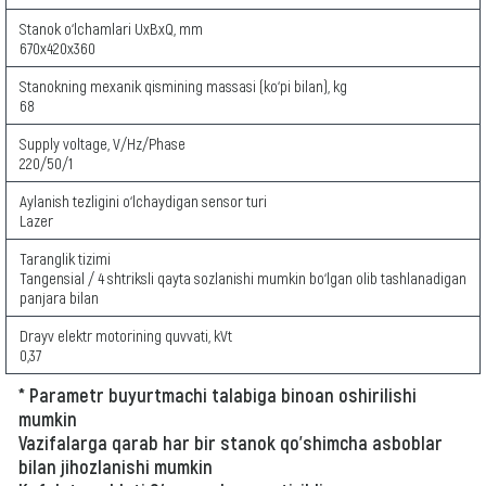
Stanok o‘lchamlari UxBxQ, mm
670х420х360
Stanokning mexanik qismining massasi (ko‘pi bilan), kg
68
Supply voltage, V/Hz/Phase
220/50/1
Aylanish tezligini o‘lchaydigan sensor turi
Lazer
Taranglik tizimi
Tangensial / 4 shtriksli qayta sozlanishi mumkin bo‘lgan olib tashlanadigan
panjara bilan
Drayv elektr motorining quvvati, kVt
0,37
* Parametr buyurtmachi talabiga binoan oshirilishi
mumkin
Vazifalarga qarab har bir stanok qo'shimcha asboblar
bilan jihozlanishi mumkin