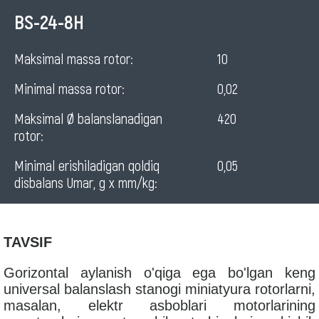
Horizontal
BS-24-8H
balancing
Maksimal massa rotor:
10
machine
Minimal massa rotor:
0,02
for
rotors
Maksimal Ø balanslanadigan
420
rotor:
Minimal erishiladigan qoldiq
0,05
disbalans Umar, g x mm/kg:
TAVSIF
Gorizontal aylanish o'qiga ega bo'lgan keng
universal balanslash stanogi miniatyura rotorlarni,
masalan, elektr asboblari motorlarining