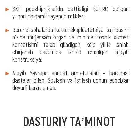
SKF podshipniklarida qattiqligi 60HRC bo‘lgan
yuqori chidamli tayanch roliklari.
Barcha sohalarda katta ekspluatatsiya tajribasini
o‘zida mujassam etgan va minimal texnik xizmat
ko‘rsatishni talab qiladigan, ko‘p yillik ishlab
chiqarish davomida ishlab chiqilgan ajoyib
konstruksiya.
Ajoyib Yevropa sanoat armaturalari - barchasi
dastalar bilan. Sozlash va ishlash uchun asboblar
deyarli kerak emas.
DASTURIY TAʼMINOT