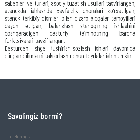
sabablari va turlari, asosiy tuzatish usullari tasvirlangan,
stanokda ishlashda xavfsizlik choralari ko‘rsatilgan,
stanok tarkibiy qismlari bilan o‘zaro aloqalar tamoyillari
bayon etilgan, balanslash stanogining ishlashini
boshqaradigan dasturiy ta'minotning barcha
funktsiyalari tavsiflangan.
Dasturdan ishga tushirish-sozlash ishlari davomida
olingan bilimlarni takrorlash uchun foydalanish mumkin.
Savolingiz bormi?