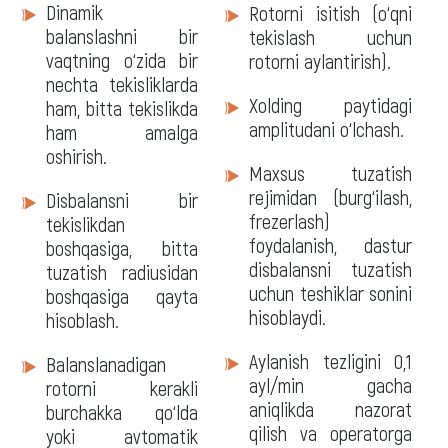
Dinamik
Rotorni isitish (o‘qni
balanslashni bir
tekislash uchun
vaqtning o‘zida bir
rotorni aylantirish).
nechta tekisliklarda
Xolding paytidagi
ham, bitta tekislikda
amplitudani o‘lchash.
ham amalga
oshirish.
Maxsus tuzatish
rejimidan (burg‘ilash,
Disbalansni bir
frezerlash)
tekislikdan
foydalanish, dastur
boshqasiga, bitta
disbalansni tuzatish
tuzatish radiusidan
uchun teshiklar sonini
boshqasiga qayta
hisoblaydi.
hisoblash.
Aylanish tezligini 0,1
Balanslanadigan
ayl/min gacha
rotorni kerakli
aniqlikda nazorat
burchakka qo‘lda
qilish va operatorga
yoki avtomatik