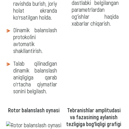
dastlabki belgilangan
ravishda burish, joriy
parametrlardan
holat ekranda
og‘ishlar haqida
ko‘rsatilgan holda.
xabarlar chiqarish.
Dinamik balanslash
protokolini
avtomatik
shakllantirish.
Talab qilinadigan
dinamik balanslash
aniqligiga qarab
o‘rtacha qiymatlar
sonini belgilash.
Rotor balanslash oynasi
Tebranishlar amplitudasi
va fazasining aylanish
tezligiga bog‘liqligi grafigi