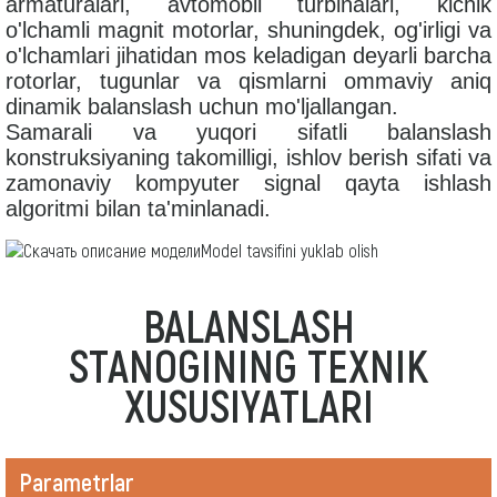
armaturalari, avtomobil turbinalari, kichik
o'lchamli magnit motorlar, shuningdek, og'irligi va
o'lchamlari jihatidan mos keladigan deyarli barcha
rotorlar, tugunlar va qismlarni ommaviy aniq
dinamik balanslash uchun mo'ljallangan.
Samarali va yuqori sifatli balanslash
konstruksiyaning takomilligi, ishlov berish sifati va
zamonaviy kompyuter signal qayta ishlash
algoritmi bilan ta'minlanadi.
Model tavsifini yuklab olish
BALANSLASH
STANOGINING TEXNIK
XUSUSIYATLARI
Parametrlar