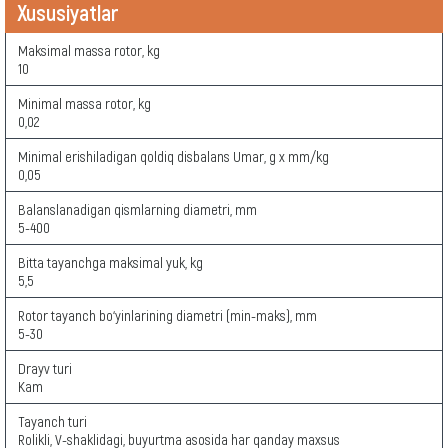
Xususiyatlar
Maksimal massa rotor, kg
10
Minimal massa rotor, kg
0,02
Minimal erishiladigan qoldiq disbalans Umar, g x mm/kg
0,05
Balanslanadigan qismlarning diametri, mm
5-400
Bitta tayanchga maksimal yuk, kg
5,5
Rotor tayanch bo‘yinlarining diametri (min-maks), mm
5-30
Drayv turi
Kam
Tayanch turi
Rolikli, V-shaklidagi, buyurtma asosida har qanday maxsus