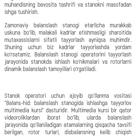
muhandisning bevosita tashrifi va stanokni masofadan
ishga tushirish.
Zamonaviy balanslash stanogi etarlicha murakkab
uskuna bo‘lib, malakali kadrlar etishmasligi sharoitida
mutaxassislarni sifatli tayyorlash ayniqsa muhimdir.
Shuning uchun biz kadrlar tayyorlashda yordam
ko‘rsatamiz. Balanslash stanogi operatorini tayyorlash
jarayonida stanokda ishlash ko‘nikmalari va rotorlarni
dinamik balanslash tamoyillari o‘rgatiladi.
Stanok operatori uchun ajoyib qo‘llanma vositasi
"Balans-hid: balanslash stanogida ishlashga tayyorlov
multimedia kursi" dasturidir. Multimedia kursi bir qator
videoroliklardan iborat bo‘lib, ularda balanslash
jarayonida qo‘llaniladigan atamalarning qisqacha tavsifi
berilgan, rotor turlari, disbalansning kelib chiqish