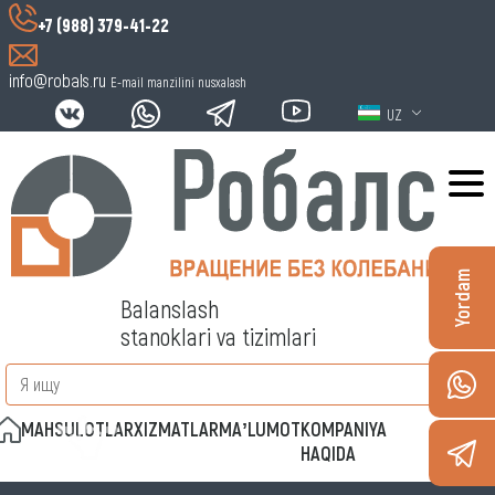
+7 (988) 379-41-22
info@robals.ru
E-mail manzilini nusxalash
UZ
Yordam
Balanslash
stanoklari va tizimlari
MAHSULOTLAR
XIZMATLAR
MAʼLUMOT
KOMPANIYA
ALOQA
HAQIDA