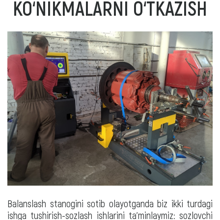
KO‘NIKMALARNI O‘TKAZISH
Balanslash stanogini sotib olayotganda biz ikki turdagi
ishga tushirish-sozlash ishlarini ta'minlaymiz: sozlovchi