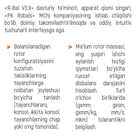
«R-Bal V3.9» dasturiy taʼminoti, apparat qismi singari,
«PK Robals» MChJ kompaniyasining ishlab chiqilishi
bo‘lib, doimiy takomillashtirilmoqda va oddiy, intuitiv
tushunarli interfeysga ega.
Dasturiy
Balanslanadigan
Maʼlum rotor massasi,
taʼminot
rotor
eng yuqori ishchi
konfiguratsiyasini
aylanish tezligi
tuzatish
qiymatlari bo‘yicha
tekisliklarining
ruxsat etilgan
tayanchlarga
disbalans darajasini
nisbatan joylashuvi
hisoblash. Turli
bo‘yicha tanlash
o‘lchov birliklarida
(tayanchlararo,
(gxmm, gxsm,
konsol, ikkita konsol,
gxmm/kg, mm/s,
tayanchlarning chap
mkm) tolerantlikni
yoki o‘ng tomonida).
belgilash.