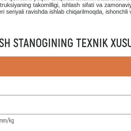
truksiyaning takomilligi, ishlash sifati va zamonav
eri seriyali ravishda ishlab chiqarilmoqda, ishonchl
SH STANOGINING TEXNIK XUSU
x mm/kg