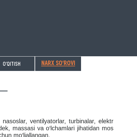
NARX SO‘ROVI
O‘QITISH
asoslar, ventilyatorlar, turbinalar, elektr
ingdek, massasi va o‘lchamlari jihatidan mos
uchun mo‘ljallangan.