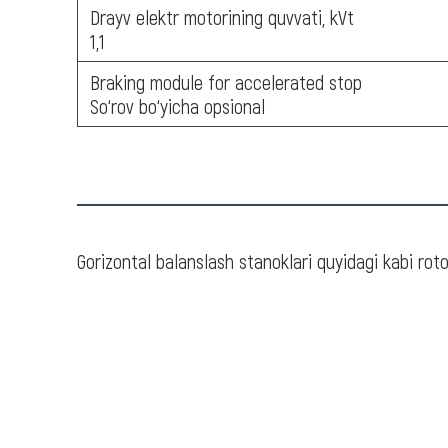
Drayv elektr motorining quvvati, kVt
1,1
Braking module for accelerated stop
So‘rov bo‘yicha opsional
Gorizontal balanslash stanoklari quyidagi kabi roto