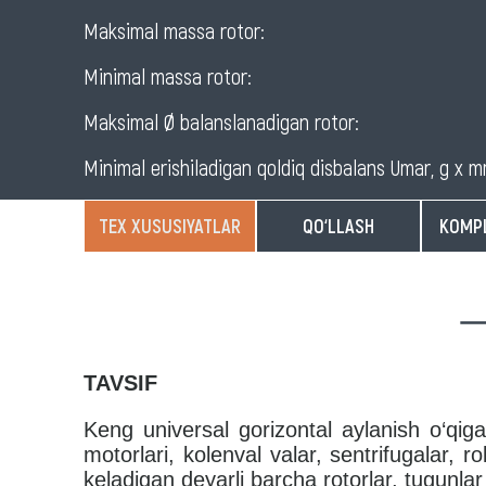
balancing
Maksimal massa rotor:
machine
Minimal massa rotor:
Maksimal Ø balanslanadigan rotor:
for
Minimal erishiladigan qoldiq disbalans Umar, g x 
rotors
TEX XUSUSIYATLAR
QO‘LLASH
KOMPL
TAVSIF
Keng universal gorizontal aylanish o‘qiga 
motorlari, kolenval valar, sentrifugalar, r
keladigan deyarli barcha rotorlar, tugunla