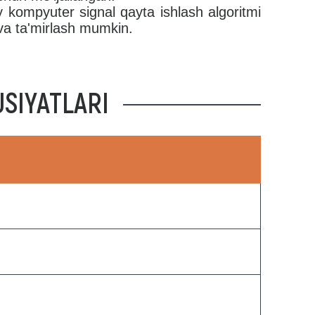
iy kompyuter signal qayta ishlash algoritmi
i va ta'mirlash mumkin.
SIYATLARI