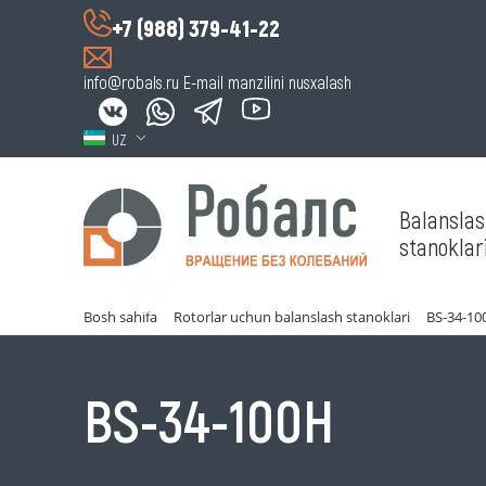
+7 (988) 379-41-22
info@robals.ru
E-mail manzilini nusxalash
UZ
Balansla
stanoklari
Bosh sahifa
Rotorlar uchun balanslash stanoklari
BS-34-10
Horizontal
BS-34-100H