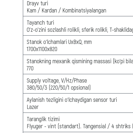
Drayv turi
Kam / Kardan / Kombinatsiyalangan
Tayanch turi
O'z-o'zini sozlashli rolikli, sferik rolikli, T-shakl
Stanok o‘lchamlari UxBxQ, mm
1700х1100х820
Stanokning mexanik qismining massasi (ko‘pi bila
770
Supply voltage, V/Hz/Phase
380/50/3 (220/50/1 opsional)
Aylanish tezligini o‘lchaydigan sensor turi
Lazer
Taranglik tizimi
Flyuger - vint (standart). Tangensial / 4 shtriks 