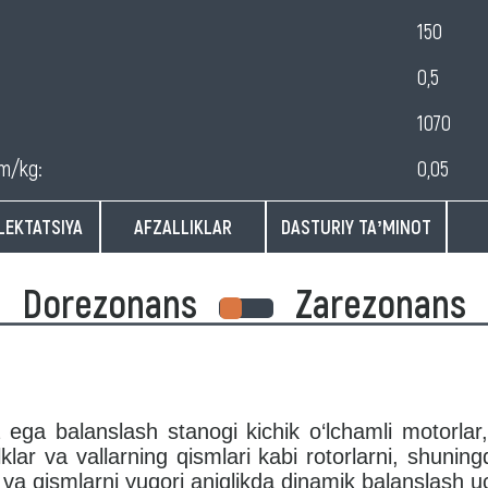
150
0,5
1070
mm/kg:
0,05
EKTATSIYA
AFZALLIKLAR
DASTURIY TAʼMINOT
Dorezonans
Zarezonans
ega balanslash stanogi kichik o‘lchamli motorlar, n
olklar va vallarning qismlari kabi rotorlarni, shun
r va qismlarni yuqori aniqlikda dinamik balanslash 