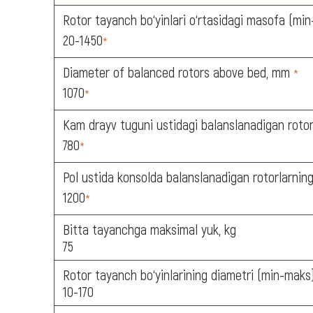
Rotor tayanch bo‘yinlari o‘rtasidagi masofa (mi
20-1450
*
Diameter of balanced rotors above bed, mm
*
1070
*
Kam drayv tuguni ustidagi balanslanadigan rotor
780
*
Pol ustida konsolda balanslanadigan rotorlarnin
1200
*
Bitta tayanchga maksimal yuk, kg
75
Rotor tayanch bo‘yinlarining diametri (min-maks
10-170