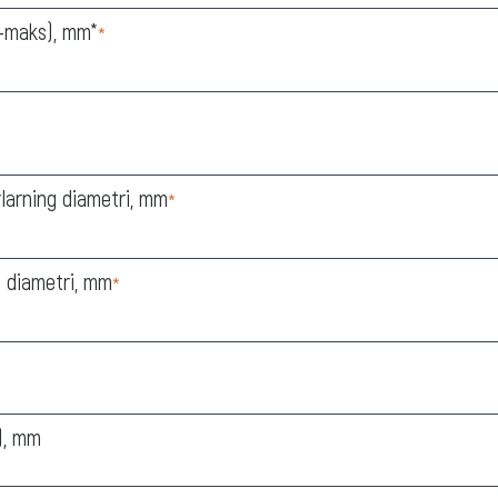
n-maks), mm*
*
larning diametri, mm
*
g diametri, mm
*
), mm