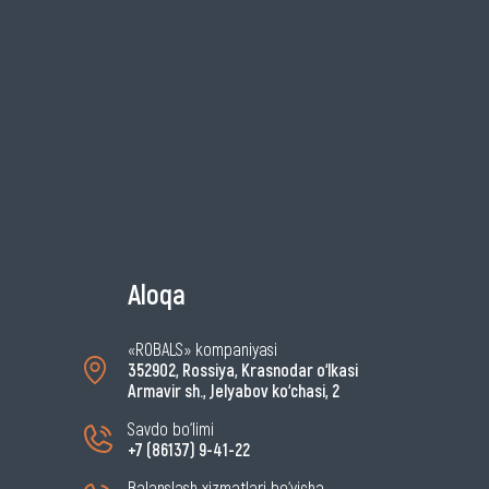
Aloqa
«ROBALS» kompaniyasi
352902, Rossiya, Krasnodar o‘lkasi
Armavir sh., Jelyabov ko‘chasi, 2
Savdo bo‘limi
+7 (86137) 9-41-22
Balanslash xizmatlari bo‘yicha