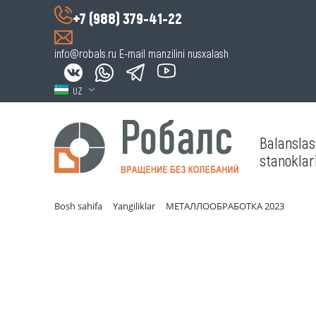
+7 (988) 379-41-22
info@robals.ru
E-mail manzilini nusxalash
UZ
Balansla
stanoklari
Bosh sahifa
Yangiliklar
МЕТАЛЛООБРАБОТКА 2023