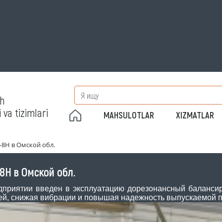
sh
 va tizimlari
MAHSULOTLAR
XIZMATLAR
-8Н в Омской обл.
8Н в Омской обл.
дприятии введен в эксплуатацию дорезонансный баланси
ей, снижая вибрации и повышая надежность выпускаемой п