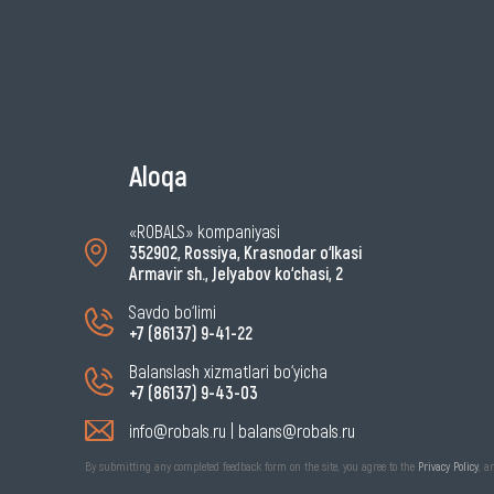
Aloqa
«ROBALS» kompaniyasi
352902, Rossiya, Krasnodar o‘lkasi
Armavir sh., Jelyabov ko‘chasi, 2
Savdo bo‘limi
+7 (86137) 9-41-22
Balanslash xizmatlari bo‘yicha
+7 (86137) 9-43-03
info@robals.ru
|
balans@robals.ru
By submitting any completed feedback form on the site, you agree to the
Privacy Policy
, a