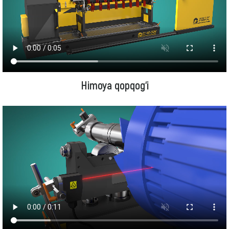
Himoya qopqog‘i