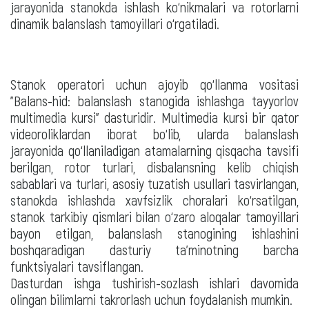
jarayonida stanokda ishlash ko‘nikmalari va rotorlarni
dinamik balanslash tamoyillari o‘rgatiladi.
Stanok operatori uchun ajoyib qo‘llanma vositasi
"Balans-hid: balanslash stanogida ishlashga tayyorlov
multimedia kursi" dasturidir. Multimedia kursi bir qator
videoroliklardan iborat bo‘lib, ularda balanslash
jarayonida qo‘llaniladigan atamalarning qisqacha tavsifi
berilgan, rotor turlari, disbalansning kelib chiqish
sabablari va turlari, asosiy tuzatish usullari tasvirlangan,
stanokda ishlashda xavfsizlik choralari ko‘rsatilgan,
stanok tarkibiy qismlari bilan o‘zaro aloqalar tamoyillari
bayon etilgan, balanslash stanogining ishlashini
boshqaradigan dasturiy ta'minotning barcha
funktsiyalari tavsiflangan.
Dasturdan ishga tushirish-sozlash ishlari davomida
olingan bilimlarni takrorlash uchun foydalanish mumkin.