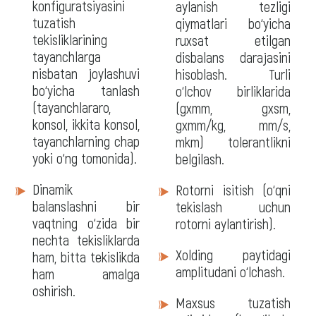
konfiguratsiyasini
aylanish tezligi
tuzatish
qiymatlari bo‘yicha
tekisliklarining
ruxsat etilgan
tayanchlarga
disbalans darajasini
nisbatan joylashuvi
hisoblash. Turli
bo‘yicha tanlash
o‘lchov birliklarida
(tayanchlararo,
(gxmm, gxsm,
konsol, ikkita konsol,
gxmm/kg, mm/s,
tayanchlarning chap
mkm) tolerantlikni
yoki o‘ng tomonida).
belgilash.
Dinamik
Rotorni isitish (o‘qni
balanslashni bir
tekislash uchun
vaqtning o‘zida bir
rotorni aylantirish).
nechta tekisliklarda
Xolding paytidagi
ham, bitta tekislikda
amplitudani o‘lchash.
ham amalga
oshirish.
Maxsus tuzatish