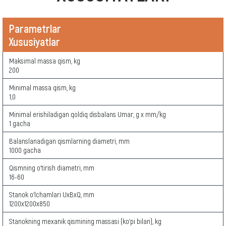
Parametrlar
Xususiyatlar
Maksimal massa qism, kg
200
Minimal massa qism, kg
1,0
Minimal erishiladigan qoldiq disbalans Umar, g x mm/kg
1 gacha
Balanslanadigan qismlarning diametri, mm
1000 gacha
Qismning o‘tirish diametri, mm
16-60
Stanok o‘lchamlari UxBxQ, mm
1200х1200х850
Stanokning mexanik qismining massasi (ko‘pi bilan), kg