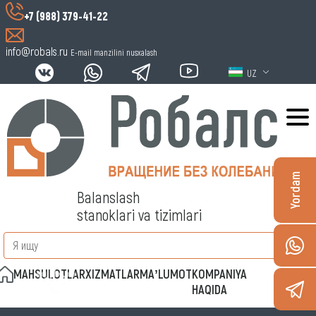
+7 (988) 379-41-22
info@robals.ru
E-mail manzilini nusxalash
UZ
Yordam
Balanslash
stanoklari va tizimlari
MAHSULOTLAR
XIZMATLAR
MAʼLUMOT
KOMPANIYA
ALOQA
HAQIDA