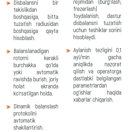
rejimidan (burg‘ilash,
Disbalansni bir
frezerlash)
tekislikdan
foydalanish, dastur
boshqasiga, bitta
disbalansni tuzatish
tuzatish radiusidan
uchun teshiklar sonini
boshqasiga qayta
hisoblaydi.
hisoblash.
Aylanish tezligini 0,1
Balanslanadigan
ayl/min gacha
rotorni kerakli
aniqlikda nazorat
burchakka qo‘lda
qilish va operatorga
yoki avtomatik
dastlabki belgilangan
ravishda burish, joriy
parametrlardan
holat ekranda
og‘ishlar haqida
ko‘rsatilgan holda.
xabarlar chiqarish.
Dinamik balanslash
protokolini
avtomatik
shakllantirish.