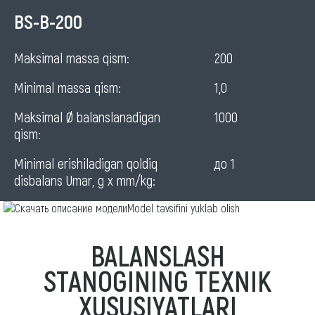
Vertical
BS-В-200
balancing
Maksimal massa qism:
200
machine
Minimal massa qism:
1,0
Maksimal Ø balanslanadigan
1000
qism:
Minimal erishiladigan qoldiq
до 1
disbalans Umar, g x mm/kg:
Model tavsifini yuklab olish
BALANSLASH
STANOGINING TEXNIK
XUSUSIYATLARI