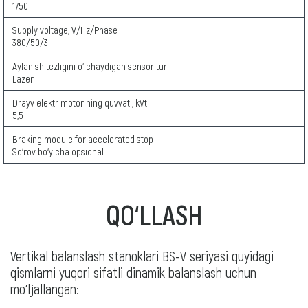
1750
Supply voltage, V/Hz/Phase
380/50/3
Aylanish tezligini o‘lchaydigan sensor turi
Lazer
Drayv elektr motorining quvvati, kVt
5,5
Braking module for accelerated stop
So‘rov bo‘yicha opsional
QO‘LLASH
Vertikal balanslash stanoklari BS-V seriyasi quyidagi
qismlarni yuqori sifatli dinamik balanslash uchun
mo‘ljallangan: