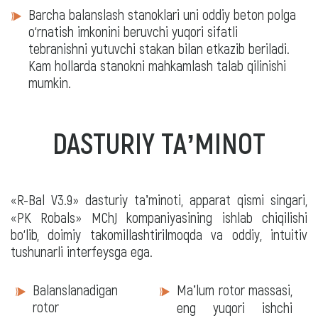
Barcha balanslash stanoklari uni oddiy beton polga
o‘rnatish imkonini beruvchi yuqori sifatli
tebranishni yutuvchi stakan bilan etkazib beriladi.
Kam hollarda stanokni mahkamlash talab qilinishi
mumkin.
DASTURIY TAʼMINOT
«R-Bal V3.9» dasturiy taʼminoti, apparat qismi singari,
«PK Robals» MChJ kompaniyasining ishlab chiqilishi
bo‘lib, doimiy takomillashtirilmoqda va oddiy, intuitiv
tushunarli interfeysga ega.
Dasturiy
Balanslanadigan
Maʼlum rotor massasi,
taʼminot
rotor
eng yuqori ishchi