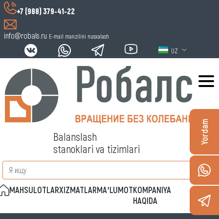
+7 (988) 379-41-22
info@robals.ru
E-mail manzilini nusxalash
UZ
Yordam
Balanslash
stanoklari va tizimlari
MAHSULOTLAR
XIZMATLAR
MAʼLUMOT
KOMPANIYA
ALOQA
HAQIDA