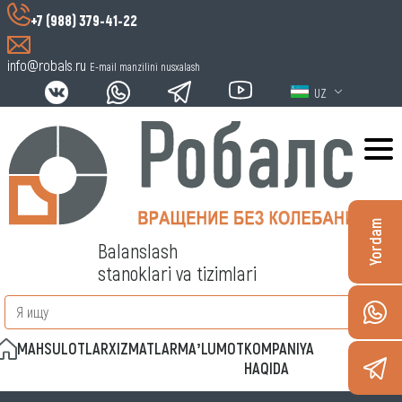
+7 (988) 379-41-22
info@robals.ru
E-mail manzilini nusxalash
UZ
Yordam
Balanslash
stanoklari va tizimlari
MAHSULOTLAR
XIZMATLAR
MAʼLUMOT
KOMPANIYA
ALOQA
HAQIDA