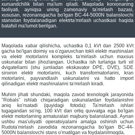
xursandchilik bilan ma'lum qiladi. Maqolada korxonaning
faoliyati, ayniqsa uning zamonaviy ta'mirlash bazasi,
xususan, rezonansgacha bo'lgan BС-44-5000N balanslovchi
stansdan foydalanadigan elektrta'mirlash uchastkasi haqida
batafsil ma'lumot berilgan.
Maqolada xabar qilishicha, uchastka 0,1 kVt dan 2500 kVt
gacha bo'lgan doimiy va o'zgaruvchan tokli elektr mashinalari
va elektr motorlarini kompleks ta'mirlash uchun maxsus
uskunalar bilan jihozlangan. Uchastka ish turlariga turli xil
dvigatellarni (shu jumladan ekskavator DPE, DVE), SDE
sinxron elektr motorlarini, kuch transformatorlarini, kran
motorlarini, payvandlash uskunalarini va hatto import
qilinadigan elektr mashinalarini ta'mirlash kiradi.
Muhim jihati shundaki, maqola zavod texnologik jarayonida
"Robals" ishlab chiqaradigan uskunalardan foydalanishni
aniq ko'rsatadi (quyidagi fotoda): Ta'mirlash ishlari
tugagandan so'ng, 100 kVt dan ortiq quvvatga ega bo'lgan
elektr motorlarning armaturalari majburiy balanslanadi. Aynan
ushbu mas'uliyatli operatsiyalarni amalga oshirish uchun
Rudota'mirlash zavodida rezonansgacha bo'lgan BС-44-
5000N balanslovchi stans o'rnatilgan va foydalanilmoqda.