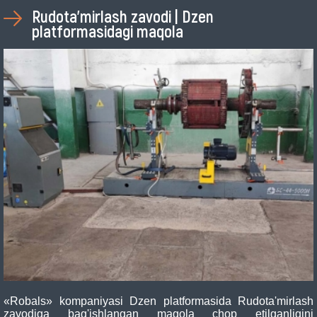
Rudota'mirlash zavodi | Dzen
platformasidagi maqola
«Robals» kompaniyasi Dzen platformasida Rudota'mirlash
zavodiga bag'ishlangan maqola chop etilganligini