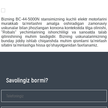
Bizning BС-44-5000N stansimizning kuchli elektr motorlarini
murakkab ta'mirlashni amalga oshiradigan zamonaviy
uskunalar bilan jihozlangan korxona kontekstida tilga olinishi,
"Robals" yechimlarining ishonchliligi va sanoatda talab
qilinishining muhim tasdigidir. Bizning uskunalarimizning
bunday jiddiy ishlab chiqarishda muhim qismlarni ta'mirlash
sifatini ta'minlashga hissa qo'shayotganidan faxrlanamiz.
Savolingiz bormi?