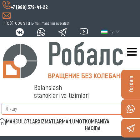
+7 (988) 379-41-22
info@robals.ru
E-mail manzilini nusxalash
UZ
Yordam
Balanslash
stanoklari va tizimlari
MAHSULOTLAR
XIZMATLAR
MAʼLUMOT
KOMPANIYA
ALOQA
HAQIDA