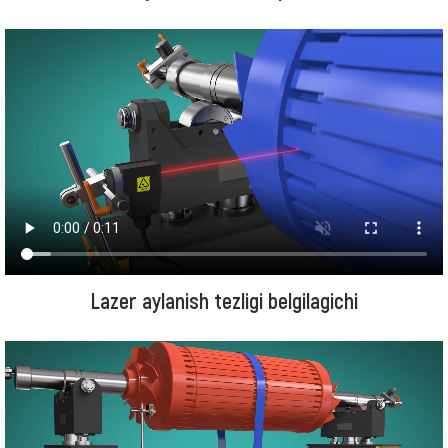
Lazer aylanish tezligi belgilagichi