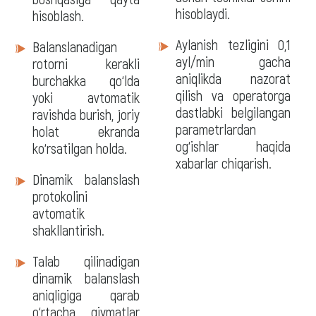
hisoblaydi.
hisoblash.
Aylanish tezligini 0,1
Balanslanadigan
ayl/min gacha
rotorni kerakli
aniqlikda nazorat
burchakka qo‘lda
qilish va operatorga
yoki avtomatik
dastlabki belgilangan
ravishda burish, joriy
parametrlardan
holat ekranda
og‘ishlar haqida
ko‘rsatilgan holda.
xabarlar chiqarish.
Dinamik balanslash
protokolini
avtomatik
shakllantirish.
Talab qilinadigan
dinamik balanslash
aniqligiga qarab
o‘rtacha qiymatlar