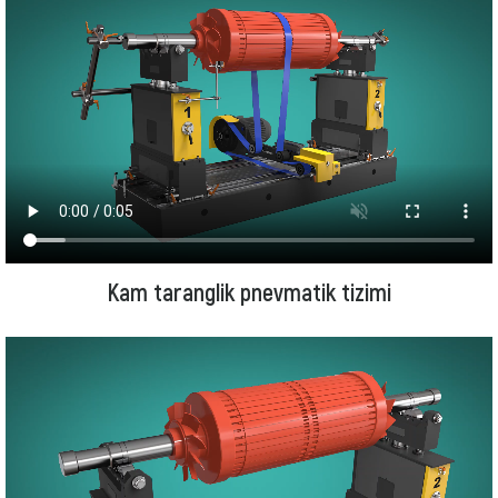
Kam taranglik pnevmatik tizimi