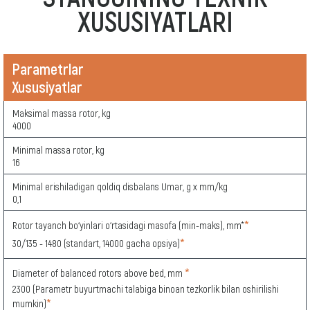
XUSUSIYATLARI
Parametrlar
Xususiyatlar
Maksimal massa rotor, kg
4000
Minimal massa rotor, kg
16
Minimal erishiladigan qoldiq disbalans Umar, g x mm/kg
0,1
*
Rotor tayanch bo‘yinlari o‘rtasidagi masofa (min-maks), mm*
*
30/135 - 1480 (standart, 14000 gacha opsiya)
*
Diameter of balanced rotors above bed, mm
2300 (Parametr buyurtmachi talabiga binoan tezkorlik bilan oshirilishi
*
mumkin)