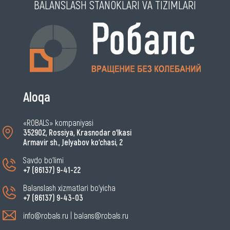
BALANSLASH STANOKLARI VA TIZIMLARI
Aloqa
«ROBALS» kompaniyasi
352902, Rossiya, Krasnodar o‘lkasi
Armavir sh., Jelyabov ko‘chasi, 2
Savdo bo‘limi
+7 (86137) 9-41-22
Balanslash xizmatlari bo‘yicha
+7 (86137) 9-43-03
info@robals.ru
|
balans@robals.ru