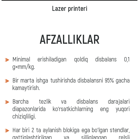
Lazer printeri
AFZALLIKLAR
Minimal erishiladigan qoldiq disbalans 0,1
g×mm/kg.
Bir marta ishga tushirishda disbalansni 95% gacha
kamaytirish.
Barcha tezlik va disbalans darajalari
diapazonlarida ko‘rsatkichlarning eng yuqori
chiziqliligi.
Har biri 2 ta aylanish blokiga ega bo‘lgan stendlar,
qattiqlashtirilgan va silliqlangan relsli