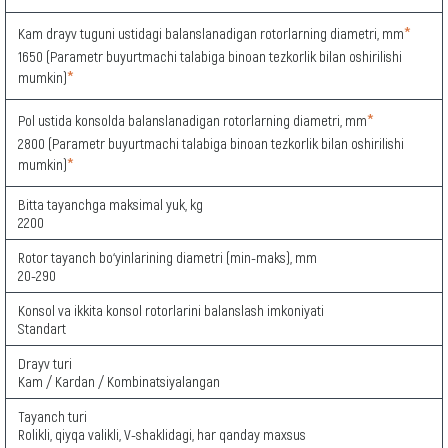
*
Kam drayv tuguni ustidagi balanslanadigan rotorlarning diametri, mm
1650 (Parametr buyurtmachi talabiga binoan tezkorlik bilan oshirilishi
*
mumkin)
*
Pol ustida konsolda balanslanadigan rotorlarning diametri, mm
2800 (Parametr buyurtmachi talabiga binoan tezkorlik bilan oshirilishi
*
mumkin)
Bitta tayanchga maksimal yuk, kg
2200
Rotor tayanch bo‘yinlarining diametri (min-maks), mm
20-290
Konsol va ikkita konsol rotorlarini balanslash imkoniyati
Standart
Drayv turi
Kam / Kardan / Kombinatsiyalangan
Tayanch turi
Rolikli, qiyqa valikli, V-shaklidagi, har qanday maxsus