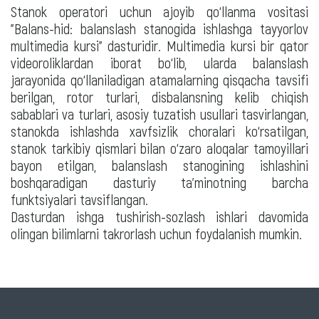
Stanok operatori uchun ajoyib qo‘llanma vositasi
"Balans-hid: balanslash stanogida ishlashga tayyorlov
multimedia kursi" dasturidir. Multimedia kursi bir qator
videoroliklardan iborat bo‘lib, ularda balanslash
jarayonida qo‘llaniladigan atamalarning qisqacha tavsifi
berilgan, rotor turlari, disbalansning kelib chiqish
sabablari va turlari, asosiy tuzatish usullari tasvirlangan,
stanokda ishlashda xavfsizlik choralari ko‘rsatilgan,
stanok tarkibiy qismlari bilan o‘zaro aloqalar tamoyillari
bayon etilgan, balanslash stanogining ishlashini
boshqaradigan dasturiy ta'minotning barcha
funktsiyalari tavsiflangan.
Dasturdan ishga tushirish-sozlash ishlari davomida
olingan bilimlarni takrorlash uchun foydalanish mumkin.