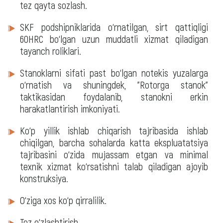
tez qayta sozlash.
SKF podshipniklarida o‘rnatilgan, sirt qattiqligi
60HRC bo‘lgan uzun muddatli xizmat qiladigan
tayanch roliklari.
Stanoklarni sifati past bo‘lgan notekis yuzalarga
o‘rnatish va shuningdek, "Rotorga stanok"
taktikasidan foydalanib, stanokni erkin
harakatlantirish imkoniyati.
Ko‘p yillik ishlab chiqarish tajribasida ishlab
chiqilgan, barcha sohalarda katta ekspluatatsiya
tajribasini o‘zida mujassam etgan va minimal
texnik xizmat ko‘rsatishni talab qiladigan ajoyib
konstruksiya.
O‘ziga xos ko‘p qirralilik.
Tez o‘zlashtirish.