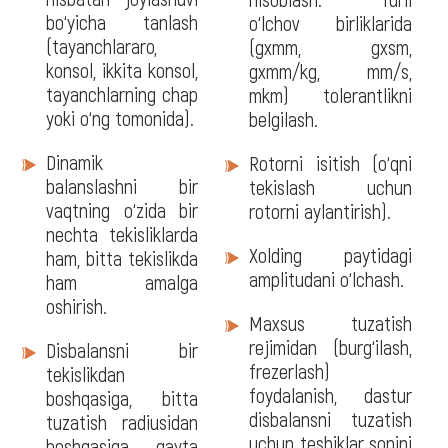
bo‘yicha tanlash
o‘lchov birliklarida
(tayanchlararo,
(gxmm, gxsm,
konsol, ikkita konsol,
gxmm/kg, mm/s,
tayanchlarning chap
mkm) tolerantlikni
yoki o‘ng tomonida).
belgilash.
Dinamik
Rotorni isitish (o‘qni
balanslashni bir
tekislash uchun
vaqtning o‘zida bir
rotorni aylantirish).
nechta tekisliklarda
Xolding paytidagi
ham, bitta tekislikda
amplitudani o‘lchash.
ham amalga
oshirish.
Maxsus tuzatish
rejimidan (burg‘ilash,
Disbalansni bir
frezerlash)
tekislikdan
foydalanish, dastur
boshqasiga, bitta
disbalansni tuzatish
tuzatish radiusidan
uchun teshiklar sonini
boshqasiga qayta