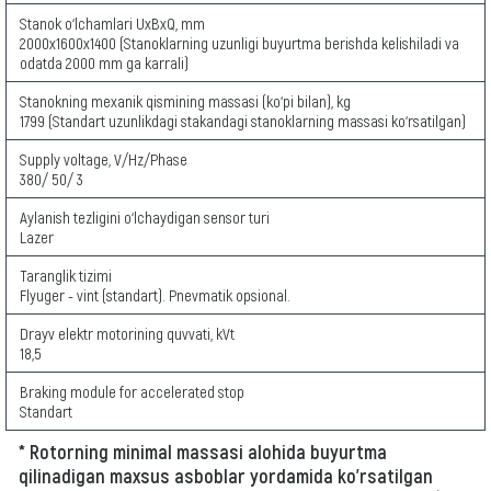
Stanok o‘lchamlari UxBxQ, mm
2000х1600х1400 (Stanoklarning uzunligi buyurtma berishda kelishiladi va
odatda 2000 mm ga karrali)
Stanokning mexanik qismining massasi (ko‘pi bilan), kg
1799 (Standart uzunlikdagi stakandagi stanoklarning massasi ko‘rsatilgan)
Supply voltage, V/Hz/Phase
380/ 50/ 3
Aylanish tezligini o‘lchaydigan sensor turi
Lazer
Taranglik tizimi
Flyuger - vint (standart). Pnevmatik opsional.
Drayv elektr motorining quvvati, kVt
18,5
Braking module for accelerated stop
Standart
* Rotorning minimal massasi alohida buyurtma
qilinadigan maxsus asboblar yordamida ko'rsatilgan