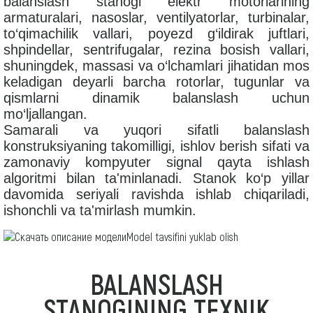
balanslash stanogi elektr motorlarining
armaturalari, nasoslar, ventilyatorlar, turbinalar,
to‘qimachilik vallari, poyezd g‘ildirak juftlari,
shpindellar, sentrifugalar, rezina bosish vallari,
shuningdek, massasi va o‘lchamlari jihatidan mos
keladigan deyarli barcha rotorlar, tugunlar va
qismlarni dinamik balanslash uchun
mo‘ljallangan.
Samarali va yuqori sifatli balanslash
konstruksiyaning takomilligi, ishlov berish sifati va
zamonaviy kompyuter signal qayta ishlash
algoritmi bilan ta'minlanadi. Stanok ko‘p yillar
davomida seriyali ravishda ishlab chiqariladi,
ishonchli va ta'mirlash mumkin.
Model tavsifini yuklab olish
BALANSLASH
STANOGINING TEXNIK