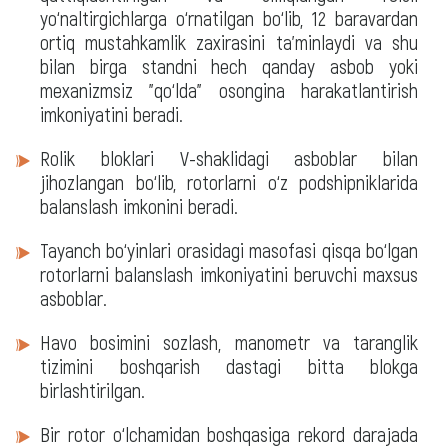
yo‘naltirgichlarga o‘rnatilgan bo‘lib, 12 baravardan
ortiq mustahkamlik zaxirasini ta'minlaydi va shu
bilan birga standni hech qanday asbob yoki
mexanizmsiz "qo‘lda" osongina harakatlantirish
imkoniyatini beradi.
Rolik bloklari V-shaklidagi asboblar bilan
jihozlangan bo‘lib, rotorlarni o‘z podshipniklarida
balanslash imkonini beradi.
Tayanch bo‘yinlari orasidagi masofasi qisqa bo‘lgan
rotorlarni balanslash imkoniyatini beruvchi maxsus
asboblar.
Havo bosimini sozlash, manometr va taranglik
tizimini boshqarish dastagi bitta blokga
birlashtirilgan.
Bir rotor o‘lchamidan boshqasiga rekord darajada