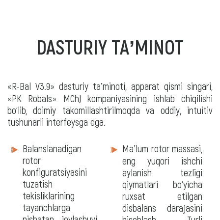
DASTURIY TAʼMINOT
«R-Bal V3.9» dasturiy taʼminoti, apparat qismi singari,
«PK Robals» MChJ kompaniyasining ishlab chiqilishi
bo‘lib, doimiy takomillashtirilmoqda va oddiy, intuitiv
tushunarli interfeysga ega.
Dasturiy
Balanslanadigan
Maʼlum rotor massasi,
taʼminot
rotor
eng yuqori ishchi
konfiguratsiyasini
aylanish tezligi
tuzatish
qiymatlari bo‘yicha
tekisliklarining
ruxsat etilgan
tayanchlarga
disbalans darajasini
nisbatan joylashuvi
hisoblash. Turli