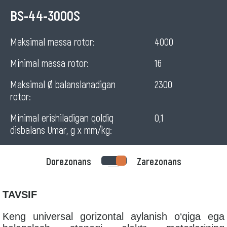
Horizontal
BS-44-3000S
balancing
Maksimal massa rotor:
4000
machine
Minimal massa rotor:
16
for
rotors
Maksimal Ø balanslanadigan
2300
rotor:
Minimal erishiladigan qoldiq
0,1
disbalans Umar, g x mm/kg:
Dorezonans
Zarezonans
TAVSIF
Keng universal gorizontal aylanish o‘qiga ega